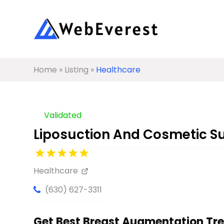
Home
»
Listing
»
Healthcare
Validated
Liposuction And Cosmetic Su
Healthcare
(630) 627-3311
Get Best Breast Augmentation Tr